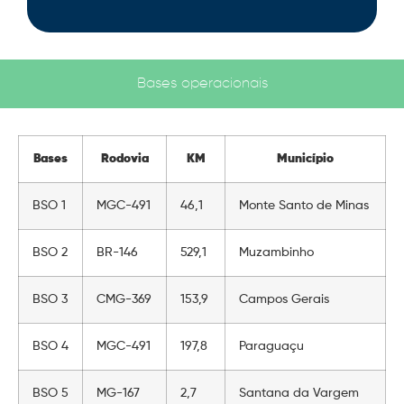
Bases operacionais
Bases
Rodovia
KM
Município
BSO 1
MGC-491
46,1
Monte Santo de Minas
BSO 2
BR-146
529,1
Muzambinho
BSO 3
CMG-369
153,9
Campos Gerais
BSO 4
MGC-491
197,8
Paraguaçu
BSO 5
MG-167
2,7
Santana da Vargem