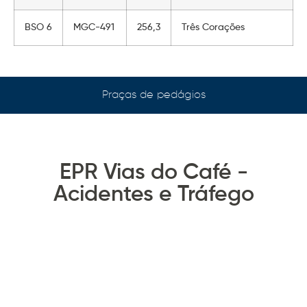
BSO 6
MGC-491
256,3
Três Corações
Praças de pedágios
EPR Vias do Café -
Acidentes e Tráfego