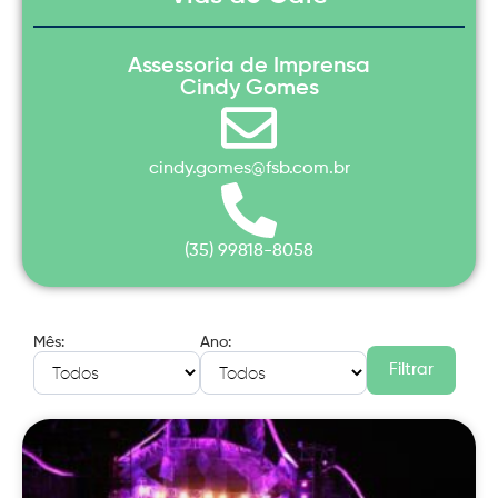
Assessoria de Imprensa
Cindy Gomes
cindy.gomes@fsb.com.br
(35) 99818-8058
Mês:
Ano:
Filtrar