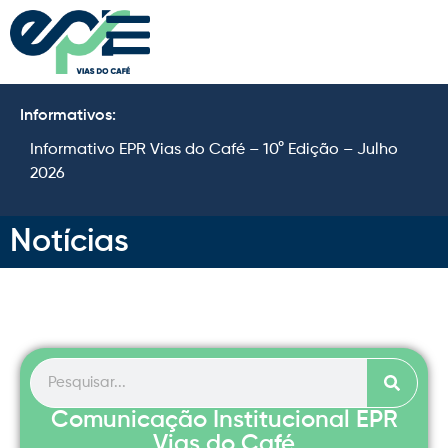
Informativos:
Informativo EPR Vias do Café – 10° Edição – Julho
I
2026
2
Notícias
Comunicação Institucional EPR
Vias do Café