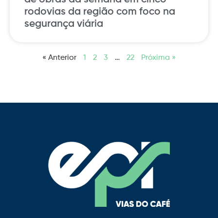
rodovias da região com foco na
segurança viária
« Anterior
1
2
3
…
22
Próxima »