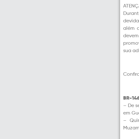
ATENÇ
Durant
devida
além d
devem 
promov
sua ad
Confir
BR-14
– De s
em Gu
– Qui
Muzam