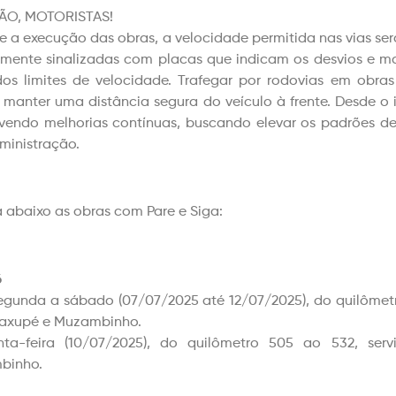
ÃO, MOTORISTAS!
e a execução das obras, a velocidade permitida nas vias ser
mente sinalizadas com placas que indicam os desvios e ma
os limites de velocidade. Trafegar por rodovias em obra
manter uma distância segura do veículo à frente. Desde o 
endo melhorias contínuas, buscando elevar os padrões d
ministração.
a abaixo as obras com Pare e Siga:
6
egunda a sábado (07/07/2025 até 12/07/2025), do quilômetr
axupé e Muzambinho.
nta-feira (10/07/2025), do quilômetro 505 ao 532, se
binho.