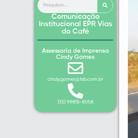
Comunicação
Institucional EPR Vias
do Café
Assessoria de Imprensa
Cindy Gomes
cindy.gomes@fsb.com.br
(35) 99818-8058