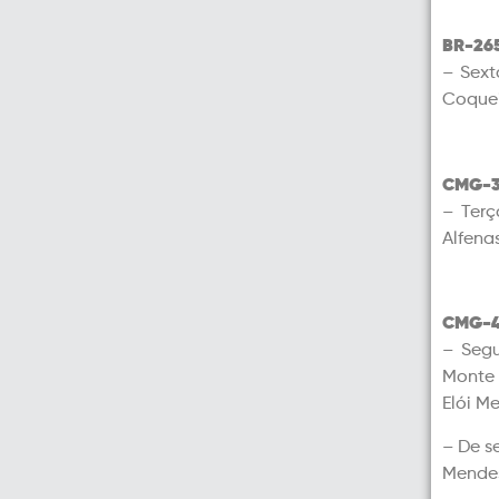
BR-26
– Sext
Coquei
CMG-3
– Terç
Alfena
CMG-4
– Segu
Monte 
Elói M
– De s
Mende