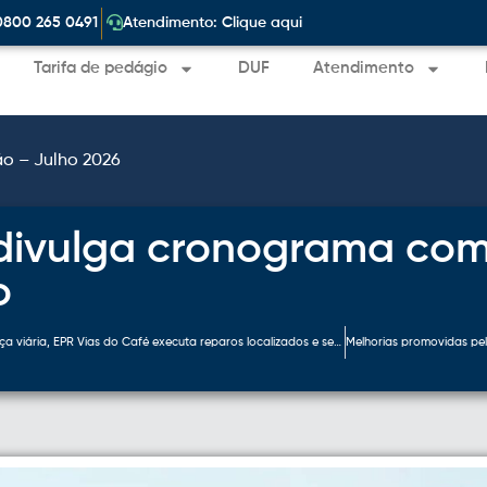
|
0800 265 0491
Atendimento: Clique aqui
Tarifa de pedágio
DUF
Atendimento
ão – Julho 2026
 divulga cronograma com
o
Para ampliar segurança viária, EPR Vias do Café executa reparos localizados e serviços de fresagem em rodovias