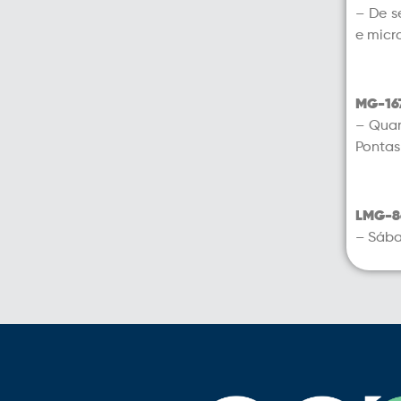
– De s
e micr
MG-16
– Quar
Pontas
LMG-8
– Sába