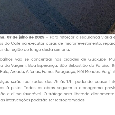
ha, 07 de julho de 2025
– Para reforçar a segurança viária e
as do Café irá executar obras de microrrevestimento, reparo
as da região ao longo desta semana.
abalhos vão se concentrar nas cidades de Guaxupé, Mu
a da Vargem, Boa Esperança, São Sebastião do Paraíso, It
Belo, Areado, Alfenas, Fama, Paraguaçu, Elói Mendes, Varginh
viços serão realizados das 7h às 17h, podendo causar i
mos à pista. Todas as obras seguem o cronograma previ
ão e clima favorável. O tráfego será liberado diariament
 as intervenções poderão ser reprogramadas.