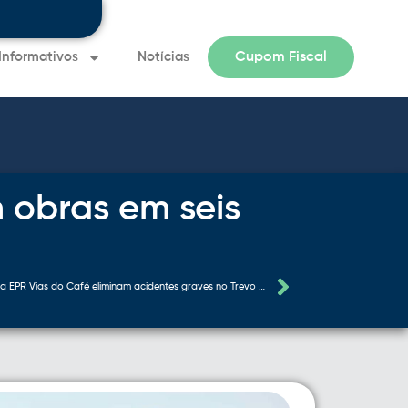
Informativos
Notícias
Cupom Fiscal
Informativo 
 obras em seis
Melhorias promovidas pela EPR Vias do Café eliminam acidentes graves no Trevo de Areado