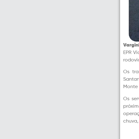
Vargin
EPR Vi
rodovi
Os tr
Santan
Monte 
Os ser
próxi
operaç
chuva,