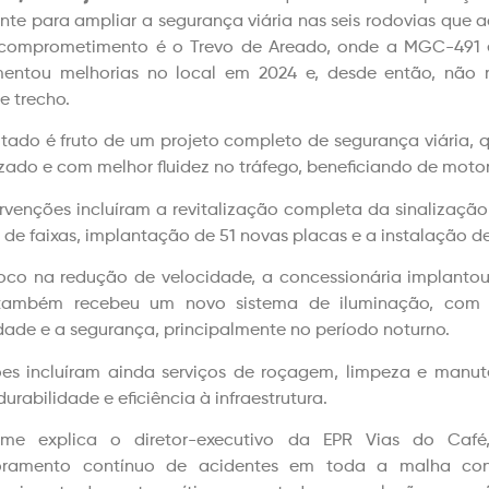
nte para ampliar a segurança viária nas seis rodovias que 
comprometimento é o Trevo de Areado, onde a MGC-491 e
entou melhorias no local em 2024 e, desde então, não r
e trecho.
ltado é fruto de um projeto completo de segurança viária,
zado e com melhor fluidez no tráfego, beneficiando de motor
ervenções incluíram a revitalização completa da sinalização 
 de faixas, implantação de 51 novas placas e a instalação de 
co na redução de velocidade, a concessionária implantou
 também recebeu um novo sistema de iluminação, com
lidade e a segurança, principalmente no período noturno.
es incluíram ainda serviços de roçagem, limpeza e manu
urabilidade e eficiência à infraestrutura.
rme explica o diretor-executivo da EPR Vias do Café,
oramento contínuo de acidentes em toda a malha conc