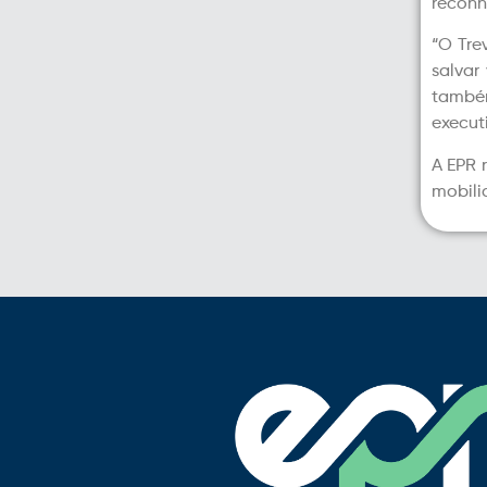
reconh
“O Tre
salvar
também
execut
A EPR 
mobili