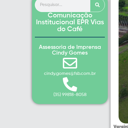
Comunicação
Institucional EPR Vias
do Café
Assessoria de Imprensa
Cindy Gomes
cindy.gomes@fsb.com.br
(35) 99818-8058
Vargin