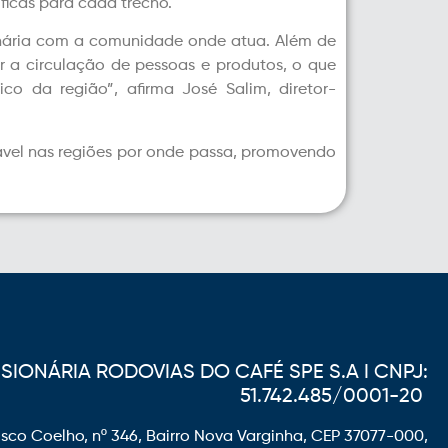
ficas para cada trecho.
ária com a comunidade onde atua. Além de
r a circulação de pessoas e produtos, o que
o da região”, afirma José Salim, diretor-
ável nas regiões por onde passa, promovendo
IONÁRIA RODOVIAS DO CAFÉ SPE S.A I CNPJ:
51.742.485/0001-20
sco Coelho, nº 346, Bairro Nova Varginha, CEP 37077-000,