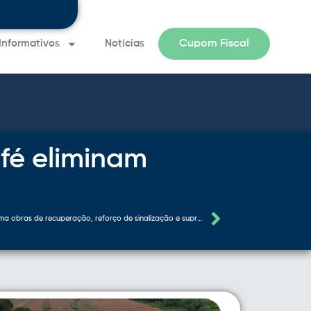
Informativos
Notícias
Cupom Fiscal
Informativo 
fé eliminam
EPR Vias do Café programa obras de recuperação, reforço de sinalização e supressão vegetal nesta semana