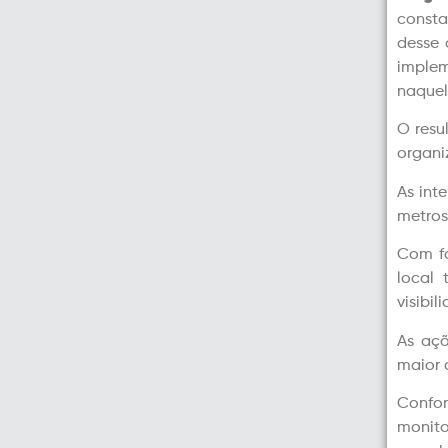
consta
desse 
implem
naquel
O resu
organi
As int
metros
Com fo
local
visibi
As açõ
maior d
Confo
monit