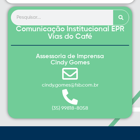
Comunicação Institucional EPR
Vias do Café
Assessoria de Imprensa
Cindy Gomes
cindy.gomes@fsb.com.br
(35) 99818-8058