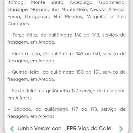
Itamogi, Monte Santo, Arceburgo, Guaranésia,
Guaxupé, Muzambinho, Monte Belo, Areado, Alfenas,
Fama, Paraguaçu, Elói Mendes, Varginha e Três
Corações.
– Terça-feira, do quilômetro 148 ao 148, serviço de
fresagem, em Areado.
– Quarta-feira, do quilômetro 149 ao 150, serviço de
fresagem, em Areado.
– Quinta-feira, do quilômetro 150 ao 151, serviço de
fresagem, em Areado.
– Sexta-feira, no quilômetro 177, serviço de fresagem,
em Alfenas.
– Sábado, do quilômetro 177 ao 178, serviço de
fresagem, em Alfenas.
Junho Verde: concessionárias da EPR promovem melhorias viárias com sustentabilidade em Minas Gerais
EPR Vias do Café divulga cronograma com obras em seis rodovias da região