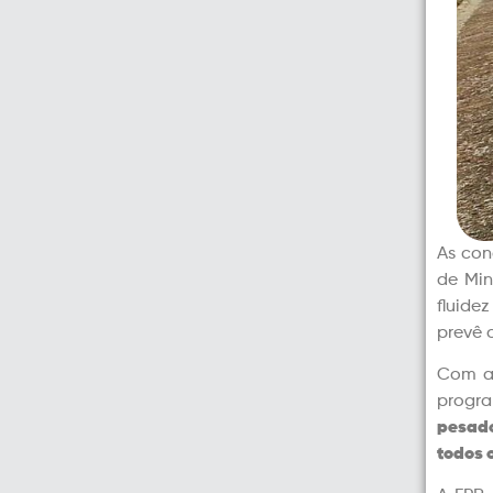
As con
de Min
fluide
prevê 
Com a 
progr
pesado
todos 