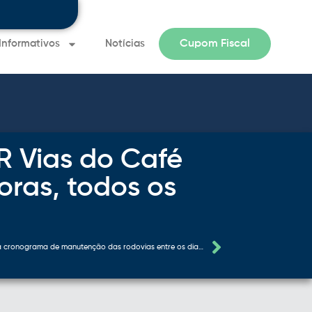
Informativos
Notícias
Cupom Fiscal
Informativo 
R Vias do Café
ras, todos os
ra viajar
EPR Vias do Café divulga cronograma de manutenção das rodovias entre os dias 5 e 9 de maio