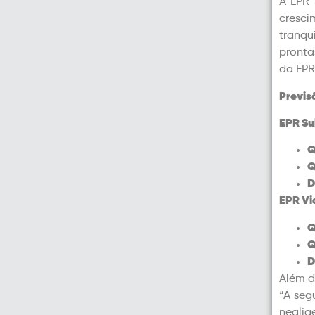
A EPR 
cresci
tranqu
pronta
da EPR
Previs
EPR Su
Q
Q
D
EPR Vi
Q
Q
D
Além d
“A seg
neglig