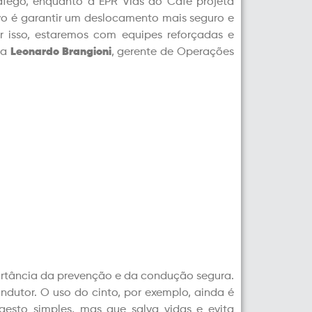
fego, enquanto a EPR Vias do Café projeta
o é garantir um deslocamento mais seguro e
r isso, estaremos com equipes reforçadas e
ma
Leonardo Brangioni
, gerente de Operações
portância da prevenção e da condução segura.
dutor. O uso do cinto, por exemplo, ainda é
gesto simples, mas que salva vidas e evita