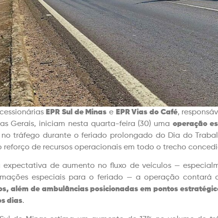
cessionárias
EPR Sul de Minas
e
EPR Vias do Café
, responsáv
as Gerais, iniciam nesta quarta-feira (30) uma
operação es
z no tráfego durante o feriado prolongado do Dia do Traba
o reforço de recursos operacionais em todo o trecho concedi
expectativa de aumento no fluxo de veículos — especial
amações especiais para o feriado — a operação contará
s, além de ambulâncias posicionadas em pontos estratégic
os dias
.