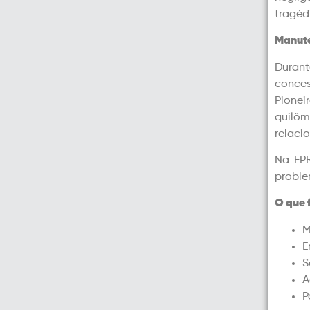
tragéd
Manute
Duran
conces
Pione
quilô
relaci
Na EP
proble
O que 
M
E
S
A
P