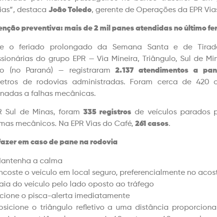
ias”, destaca
João Toledo
, gerente de Operações da EPR Via
nção preventiva: mais de 2 mil panes atendidas no último fe
te o feriado prolongado da Semana Santa e de Tiraden
sionárias do grupo EPR — Via Mineira, Triângulo, Sul de Min
iro (no Paraná) — registraram
2.137 atendimentos a pan
metros de rodovias administradas. Foram cerca de 420
onadas a falhas mecânicas.
R Sul de Minas, foram
335 registros
de veículos parados po
mas mecânicos. Na EPR Vias do Café,
261 casos
.
fazer em caso de pane na rodovia
antenha a calma
ncoste o veículo em local seguro, preferencialmente no aco
aia do veículo pelo lado oposto ao tráfego
cione o pisca-alerta imediatamente
osicione o triângulo refletivo a uma distância proporcion