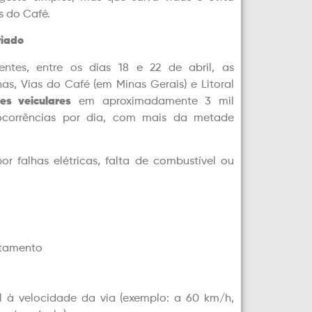
s do Café.
riado
tes, entre os dias 18 e 22 de abril, as
as, Vias do Café (em Minas Gerais) e Litoral
es veiculares
em aproximadamente 3 mil
 ocorrências por dia, com mais da metade
r falhas elétricas, falta de combustível ou
stamento
al à velocidade da via (exemplo: a 60 km/h,