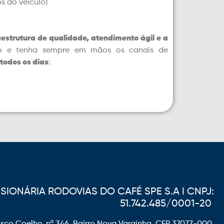
s do veículo)
estrutura de qualidade, atendimento ágil e a
culo e tenha sempre em mãos os canais de
 todos os dias
:
IONÁRIA RODOVIAS DO CAFÉ SPE S.A I CNPJ:
51.742.485/0001-20
sco Coelho, nº 346, Bairro Nova Varginha, CEP 37077-000,