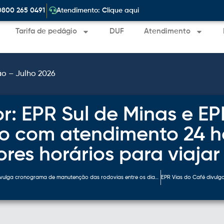
|
0800 265 0491
Atendimento: Clique aqui
Tarifa de pedágio
DUF
Atendimento
ão – Julho 2026
r: EPR Sul de Minas e EP
o com atendimento 24 ho
melhores horários pa
EPR Vias do Café divulga cronograma de manutenção das rodovias entre os dias 28 e 30 de abril