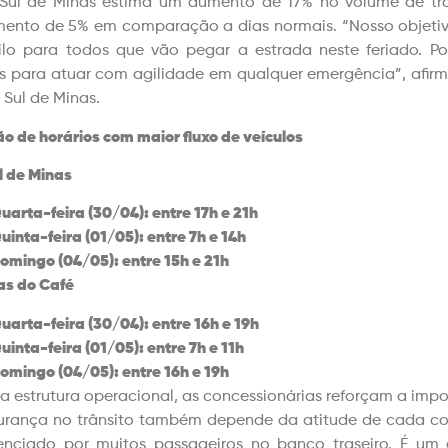
Sul de Minas estima um aumento de 17% no volume de trá
mento de 5% em comparação a dias normais. “Nosso objetiv
ilo para todos que vão pegar a estrada neste feriado. Po
s para atuar com agilidade em qualquer emergência”, afir
 Sul de Minas.
ão de horários com maior fluxo de veículos
l de Minas
uarta-feira (30/04): entre 17h e 21h
uinta-feira (01/05): entre 7h e 14h
omingo (04/05): entre 15h e 21h
as do Café
uarta-feira (30/04): entre 16h e 19h
uinta-feira (01/05): entre 7h e 11h
omingo (04/05): entre 16h e 19h
a estrutura operacional, as concessionárias reforçam a im
urança no trânsito também depende da atitude de cada con
enciado por muitos passageiros no banco traseiro. É um 