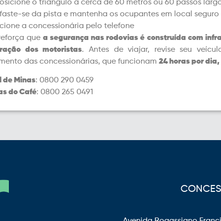
osicione o triângulo a cerca de 60 metros ou 60 passos largo
faste-se da pista e mantenha os ocupantes em local seguro
cione a concessionária pelo telefone
reforça que
a segurança nas rodovias é construída com infra
ração dos motoristas
. Antes de viajar, revise seu veí
mento das concessionárias, que funcionam
24 horas por dia,
l de Minas
: 0800 290 0459
as do Café
: 0800 265 0491
CONCESS
Avenida Rogassiano Franci