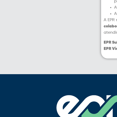
p
A
A
A EPR 
colabo
atendi
EPR Su
EPR Vi