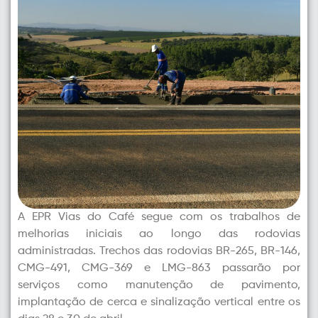
A EPR Vias do Café segue com os trabalhos de
melhorias iniciais ao longo das rodovias
administradas. Trechos das rodovias BR-265, BR-146,
CMG-491, CMG-369 e LMG-863 passarão por
serviços como manutenção de pavimento,
implantação de cerca e sinalização vertical entre os