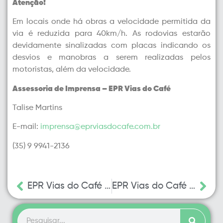
Atenção!
Em locais onde há obras a velocidade permitida da
via é reduzida para 40km/h. As rodovias estarão
devidamente sinalizadas com placas indicando os
desvios e manobras a serem realizadas pelos
motoristas, além da velocidade.
Assessoria de Imprensa – EPR Vias do Café
Talise Martins
E-mail:
imprensa@eprviasdocafe.com.br
(35) 9 9941-2136
EPR Vias do Café divulga cronograma de obras entre os dias 08 e 13 de janeiro
EPR Vias do Café informa intervenções no tráfego da CMG-491 para realização de obras de recuperação do pavimento