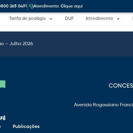
|
0800 265 0491
Atendimento: Clique aqui
Tarifa de pedágio
DUF
Atendimento
ão – Julho 2026
CONCESS
Avenida Rogassiano Franci
o
Publicações