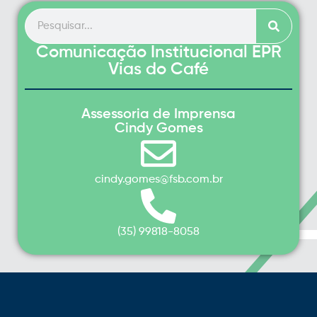
Comunicação Institucional EPR
Vias do Café
Assessoria de Imprensa
Cindy Gomes
cindy.gomes@fsb.com.br
(35) 99818-8058