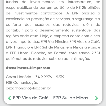
fundos de investimentos em infraestrutura, se
responsabilizando por um portfólio de R$ 25 bilhões
de investimentos contratados. A EPR prioriza a
excelência na prestação de serviços, a segurança e o
conforto dos usuários das rodovias, além de
contribuir para o desenvolvimento sustentável das
regiões onde atua. Hoje, a empresa conta com cinco
ativos importantes: EPR Via Mineira, EPR Vias do Café,
EPR Triângulo e EPR Sul de Minas, em Minas Gerais, e
a EPR Litoral Pioneiro, no Paraná, totalizando 2.351
quilômetros de rodovias sob sua administração.
Atendimento à imprensa:
Cezar Honório – 34 9 9976 – 9239
FSB Comunicação
cezar.honorio@fsb.com.br
EPR Vias do Café investe mais de R$ 350 milhões no primeiro ano de concessão
EPR Sul de Minas e EPR Vias do Café terão operação especial para o feriado de 15 de novembro