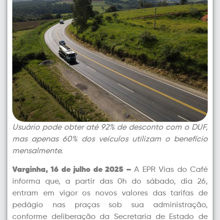
Usuário pode obter até 92% de desconto com o DUF,
mas apenas 60% dos veículos utilizam o benefício
mensalmente.
Varginha, 16 de julho de 2025 –
A EPR Vias do Café
informa que, a partir das 0h do sábado, dia 26,
entram em vigor os novos valores das tarifas de
pedágio nas praças sob sua administração,
conforme deliberação da Secretaria de Estado de