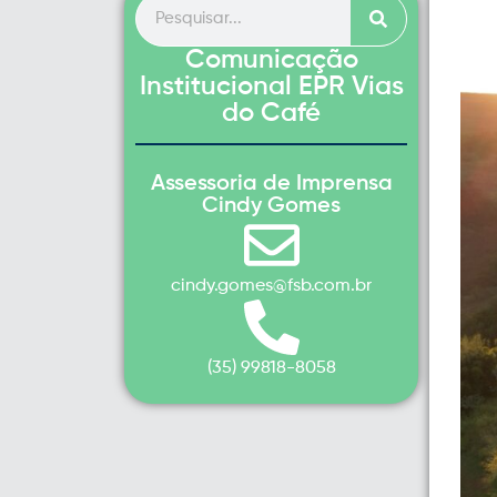
Comunicação
Institucional EPR Vias
do Café
Assessoria de Imprensa
Cindy Gomes
cindy.gomes@fsb.com.br
(35) 99818-8058