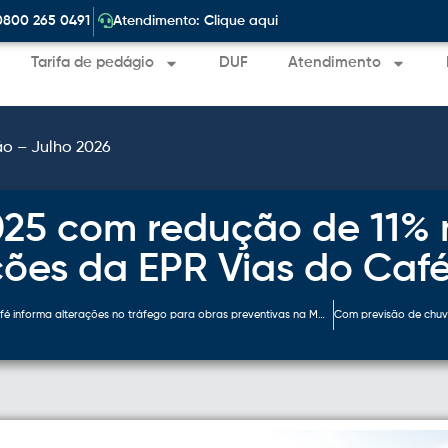
|
0800 265 0491
Atendimento: Clique aqui
Tarifa de pedágio
DUF
Atendimento
ão – Julho 2026
25 com redução de 11% n
ões da EPR Vias do Caf
EPR Vias do Café informa alterações no tráfego para obras preventivas na MGC-491