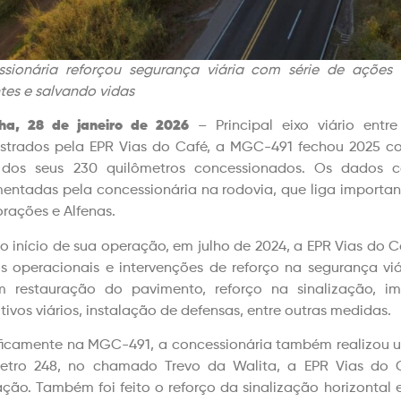
sionária reforçou segurança viária com série de ações 
tes e salvando vidas
ha, 28 de janeiro de 2026
– Principal eixo viário entr
strados pela EPR Vias do Café, a MGC-491 fechou 2025 c
 dos seus 230 quilômetros concessionados. Os dados c
entadas pela concessionária na rodovia, que liga importan
orações e Alfenas.
o início de sua operação, em julho de 2024, a EPR Vias do C
os operacionais e intervenções de reforço na segurança vi
em restauração do pavimento, reforço na sinalização, 
tivos viários, instalação de defensas, entre outras medidas.
ficamente na MGC-491, a concessionária também realizou um
etro 248, no chamado Trevo da Walita, a EPR Vias do C
ação. Também foi feito o reforço da sinalização horizontal 