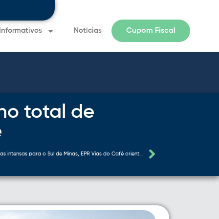
Informativos
Notícias
Cupom Fiscal
Informativo 
o total de
é
Com previsão de chuvas intensas para o Sul de Minas, EPR Vias do Café orienta usuários sobre planejamento de viagem e segurança viária