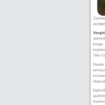
Conces
aciden
Vargin
admini
longo
implem
Três C
Desde 
serviç
inclu
disposi
Especi
quilôm
ilumin