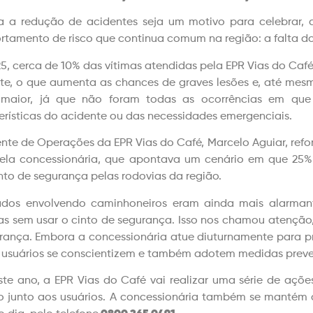
 a redução de acidentes seja um motivo para celebrar, a
tamento de risco que continua comum na região: a falta do
5, cerca de 10% das vítimas atendidas pela EPR Vias do Caf
te, o que aumenta as chances de graves lesões e, até mesm
maior, já que não foram todas as ocorrências em que f
erísticas do acidente ou das necessidades emergenciais.
nte de Operações da EPR Vias do Café, Marcelo Aguiar, ref
pela concessionária, que apontava um cenário em que 25% 
nto de segurança pelas rodovias da região.
dos envolvendo caminhoneiros eram ainda mais alarmant
as sem usar o cinto de segurança. Isso nos chamou atenção, 
rança. Embora a concessionária atue diuturnamente para pre
 usuários se conscientizem e também adotem medidas preven
ste ano, a EPR Vias do Café vai realizar uma série de ações
to junto aos usuários. A concessionária também se mantém