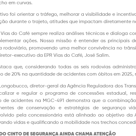
cho em curvas.
ivo foi orientar o tráfego, melhorar a visibilidade e incenti
ção durante o trajeto, atitudes que impactam diretamente n
 Vias do Café sempre realiza análises técnicas e dialoga co
lementar ações. Nossa missão é entender as principais
a rodoviário, promovendo uma melhor convivência no trânsi
diretor-executivo da EPR Vias do Café, José Salim.
staca que, considerando todas as seis rodovias adminis
o de 20% na quantidade de acidentes com óbitos em 2025,
Longobucco, diretor-geral da Agência Reguladora dos Transp
scalizar e regular o programa de concessões estadual, re
 de acidentes na MGC-491 demonstra que a combinação en
nentes de conservação e estratégias de segurança viár
olvido pela concessionária está alinhado ao objetivo da 
vando vidas e qualificando a mobilidade nos trechos concedi
 DO CINTO DE SEGURANÇA AINDA CHAMA ATENÇÃO