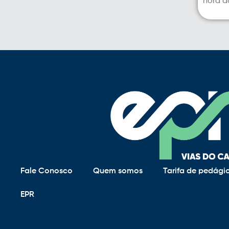
hora d
Fale Conosco
Quem somos
Tarifa de pedági
EPR