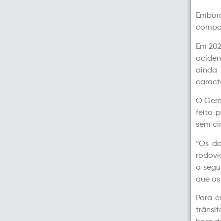
Embora
compor
Em 202
aciden
ainda 
caract
O Gere
feito 
sem ci
“Os da
rodovi
a segu
que os
Para e
trânsi