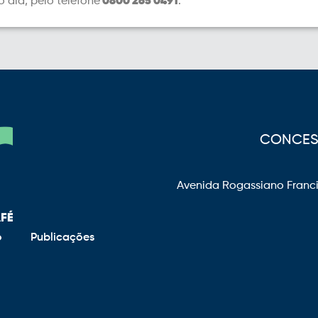
o dia, pelo telefone
0800 265 0491
.
CONCESS
Avenida Rogassiano Franci
o
Publicações