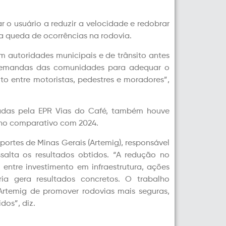
var o usuário a reduzir a velocidade e redobrar
a queda de ocorrências na rodovia.
m autoridades municipais e de trânsito antes
 demandas das comunidades para adequar o
to entre motoristas, pedestres e moradores”,
tradas pela EPR Vias do Café, também houve
 no comparativo com 2024.
ortes de Minas Gerais (Artemig), responsável
ssalta os resultados obtidos. “A redução no
tre investimento em infraestrutura, ações
ia gera resultados concretos. O trabalho
Artemig de promover rodovias mais seguras,
dos”, diz.