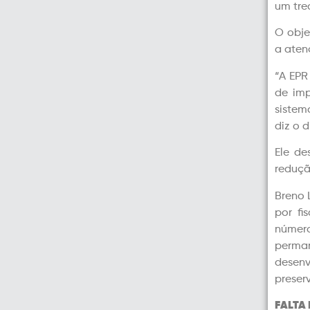
um tre
O objet
a aten
“A EPR
de imp
sistem
diz o 
Ele de
reduçã
Breno 
por fi
número
perma
desenv
preser
FALTA