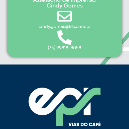
Assessoria de Imprensa
Cindy Gomes
cindy.gomes@fsb.com.br
(35) 99818-8058