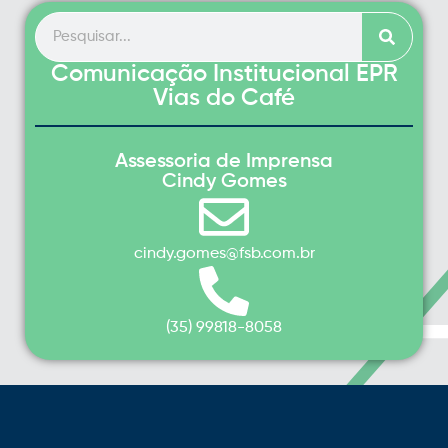
Comunicação Institucional EPR
Vias do Café
Assessoria de Imprensa
Cindy Gomes
cindy.gomes@fsb.com.br
(35) 99818-8058