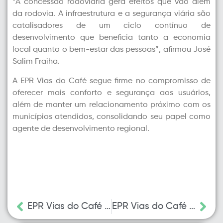
“A concessão rodoviária gera efeitos que vão além
da rodovia. A infraestrutura e a segurança viária são
catalisadores de um ciclo contínuo de
desenvolvimento que beneficia tanto a economia
local quanto o bem-estar das pessoas”, afirmou José
Salim Fraiha.
A EPR Vias do Café segue firme no compromisso de
oferecer mais conforto e segurança aos usuários,
além de manter um relacionamento próximo com os
municípios atendidos, consolidando seu papel como
agente de desenvolvimento regional.
EPR Vias do Café realiza obras de sinalização e reparos de pavimento em quatro rodovias da região
EPR Vias do Café assume a manutenção de radares em rodovias do Sul de Minas