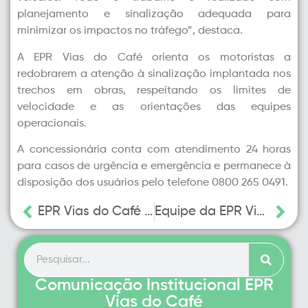
planejamento e sinalização adequada para
minimizar os impactos no tráfego”, destaca.
A EPR Vias do Café orienta os motoristas a
redobrarem a atenção à sinalização implantada nos
trechos em obras, respeitando os limites de
velocidade e as orientações das equipes
operacionais.
A concessionária conta com atendimento 24 horas
para casos de urgência e emergência e permanece à
disposição dos usuários pelo telefone 0800 265 0491.
EPR Vias do Café realiza ação do Maio Amarelo e destaca melhorias de segurança na MGC-491 em Alfenas
Equipe da EPR Vias do Café realiza parto na MGC-491, em Três Corações
Comunicação Institucional EPR
Vias do Café