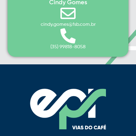
Cindy Gomes
cindy.gomes@fsb.com.br
(35) 99818-8058