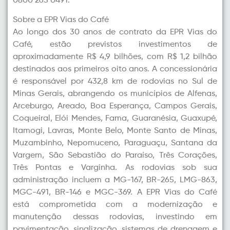
0800 265 0491.
Sobre a EPR Vias do Café
Ao longo dos 30 anos de contrato da EPR Vias do
Café, estão previstos investimentos de
aproximadamente R$ 4,9 bilhões, com R$ 1,2 bilhão
destinados aos primeiros oito anos. A concessionária
é responsável por 432,8 km de rodovias no Sul de
Minas Gerais, abrangendo os municípios de Alfenas,
Arceburgo, Areado, Boa Esperança, Campos Gerais,
Coqueiral, Elói Mendes, Fama, Guaranésia, Guaxupé,
Itamogi, Lavras, Monte Belo, Monte Santo de Minas,
Muzambinho, Nepomuceno, Paraguaçu, Santana da
Vargem, São Sebastião do Paraíso, Três Corações,
Três Pontas e Varginha. As rodovias sob sua
administração incluem a MG-167, BR-265, LMG-863,
MGC-491, BR-146 e MGC-369. A EPR Vias do Café
está comprometida com a modernização e
manutenção dessas rodovias, investindo em
pavimentação, sinalização, sistemas de drenagem e