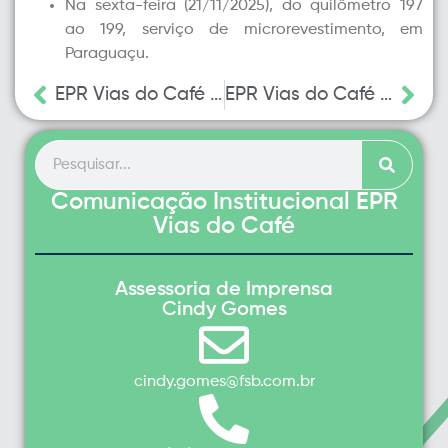
Na sexta-feira (21/11/2025), do quilômetro 197
ao 199, serviço de
microrevestimento
, em
Paraguaçu.
EPR Vias do Café programa obras na MGC-491, entre Varginha e Três Corações, para este fim de semana
EPR Vias do Café prepara operação para garantir convivência segura nas rodovias durante o feriado
Comunicação Institucional EPR
Vias do Café
Assessoria de Imprensa
Cindy Gomes
cindy.gomes@fsb.com.br