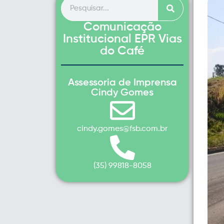
Comunicação
Institucional EPR Vias
do Café
Assessoria de Imprensa
Cindy Gomes
cindy.gomes@fsb.com.br
(35) 99818-8058