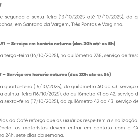
7
e segunda a sexta-feira (13/10/2025 até 17/10/2025), do q
achas, em Santana da Vargem, Três Pontas e Varginha.
491
— Servi
ço em horário noturno (das 20h até as 5h)
a terça-feira (14/10/2025), no quilômetro 238, serviço de f
7 –
Servi
ço em horário noturno (das 20h até as 5h)
a quarta-feira (15/10/2025), do quilômetro 40 ao 43, serviç
a quinta-feira (16/10/2025), do quilômetro 41 ao 42, serviç
a sexta-feira (17/10/2025), do quilômetro 42 ao 43, serviço
Vias do Café reforça que os usuários respeitem a sinalizaçã
ência, os motoristas devem entrar em contato com a C
na 24h, sete dias da semana.