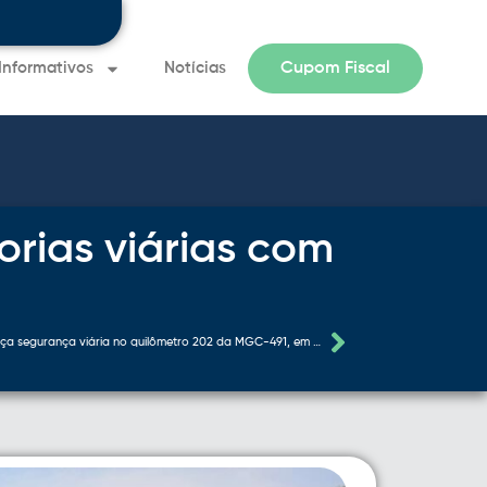
Informativos
Notícias
Cupom Fiscal
Informativo 
rias viárias com
EPR Vias do Café reforça segurança viária no quilômetro 202 da MGC-491, em Paraguaçu