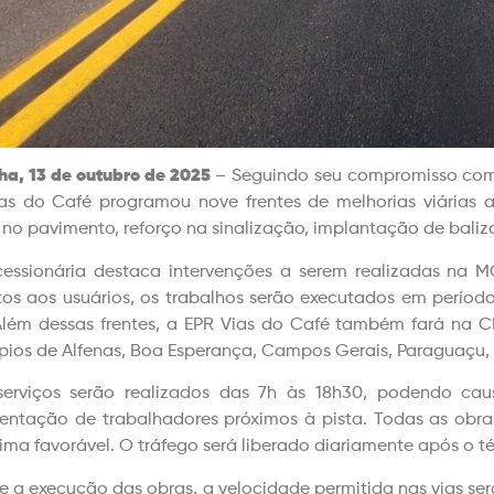
ha, 13 de outubro de 2025
– Seguindo seu compromisso com
as do Café programou nove frentes de melhorias viárias 
 no pavimento, reforço na sinalização, implantação de baliza
essionária destaca intervenções a serem realizadas na 
os aos usuários, os trabalhos serão executados em período
Além dessas frentes, a EPR Vias do Café também fará na
pios de Alfenas, Boa Esperança, Campos Gerais, Paraguaçu,
serviços serão realizados das 7h às 18h30, podendo cau
ntação de trabalhadores próximos à pista. Todas as obr
lima favorável. O tráfego será liberado diariamente após o t
e a execução das obras, a velocidade permitida nas vias ser