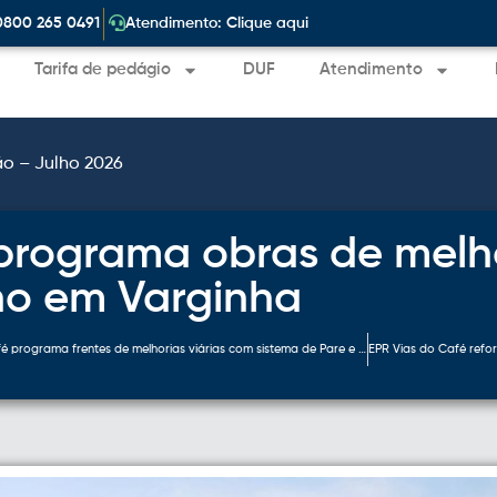
|
0800 265 0491
Atendimento: Clique aqui
Tarifa de pedágio
DUF
Atendimento
ão – Julho 2026
programa obras de melho
no em Varginha
EPR Vias do Café programa frentes de melhorias viárias com sistema de Pare e Siga em 6 rodovias nesta semana