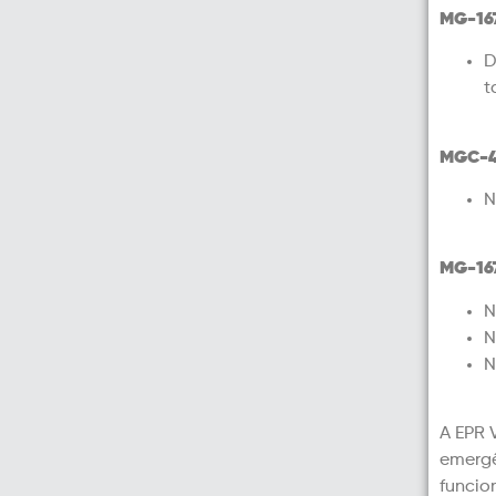
MG-16
D
t
MGC-
N
MG-16
N
N
N
A EPR 
emerg
funcio