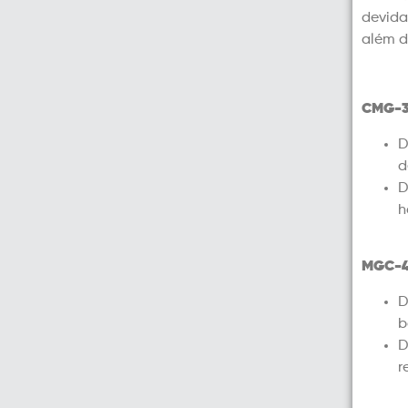
devida
além d
CMG-3
D
d
D
h
MGC-4
D
b
D
r