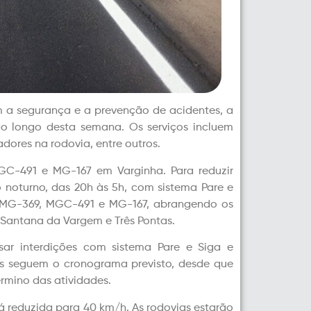
 a seguran
ça e a prevenção de acidentes, a
ao longo desta semana. Os serviços incluem
dores na rodovia, entre outros.
MGC-491 e MG-167 em Varginha. Para reduzir
 noturno, das 20h às 5h, com sistema Pare e
 CMG-369, MGC-491 e MG-167, abrangendo os
 Santana da Vargem e Três Pontas.
sar interdições com sistema Pare e Siga e
as seguem o cronograma previsto, desde que
érmino das atividades.
á reduzida para 40 km/h. As rodovias estarão