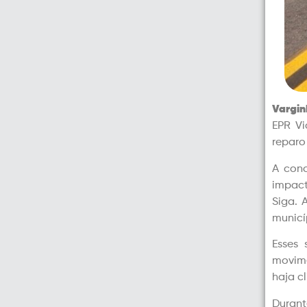
Vargin
EPR Vi
reparo
A conc
impact
Siga.
municí
Esses 
movime
haja c
Durant