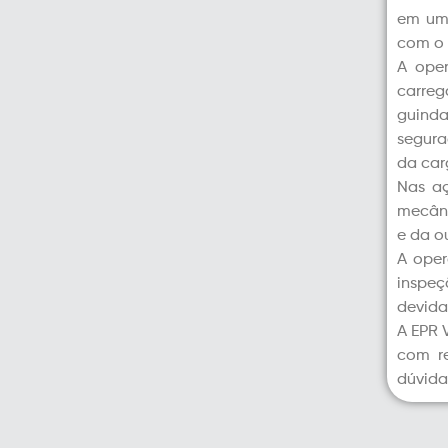
em um 
com o 
A ope
carreg
guinda
segura
da car
Nas aç
mecâni
e da o
A oper
inspe
devida
A EPR 
com re
dúvida