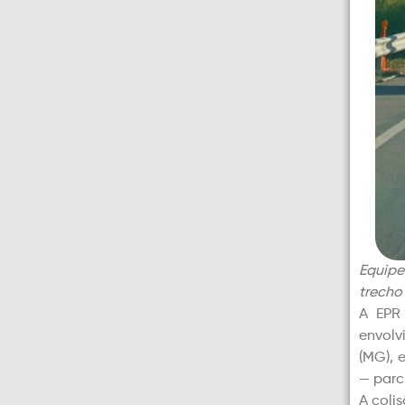
Equipe
trecho
A EPR 
envolv
(MG), 
— parc
A coli