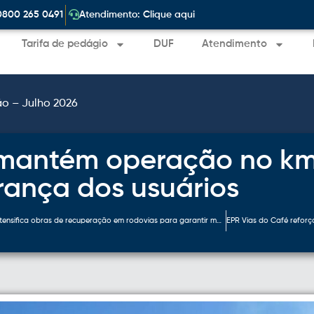
|
0800 265 0491
Atendimento: Clique aqui
Tarifa de pedágio
DUF
Atendimento
ão – Julho 2026
 mantém operação no k
rança dos usuários
EPR Vias do Café intensifica obras de recuperação em rodovias para garantir mais segurança e conforto aos motoristas