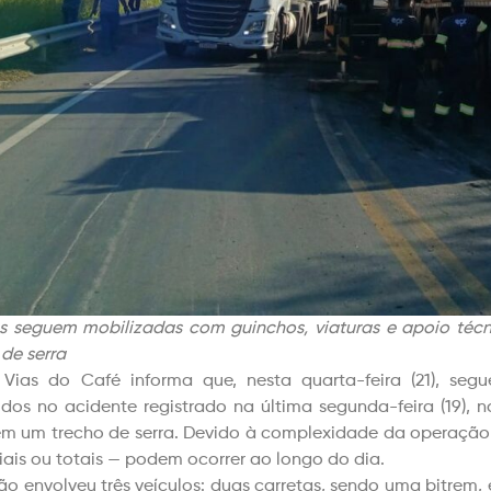
s seguem mobilizadas com guinchos, viaturas e apoio técn
 de serra
Vias do Café informa que, nesta quarta-feira (21), se
idos no acidente registrado na última segunda-feira (19)
em um trecho de serra. Devido à complexidade da operação 
iais ou totais — podem ocorrer ao longo do dia.
são envolveu três veículos: duas carretas, sendo uma bitrem