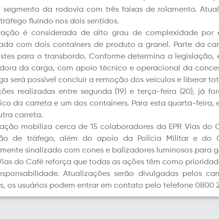
segmento da rodovia com três faixas de rolamento. Atual
tráfego fluindo nos dois sentidos.
ração é considerada de alto grau de complexidade por 
ada com dois containers de produto a granel. Parte da ca
stes para o transbordo. Conforme determina a legislação,
dora da carga, com apoio técnico e operacional da conces
ga será possível concluir a remoção dos veículos e liberar to
ões realizadas entre segunda (19) e terça-feira (20), já 
co da carreta e um dos containers. Para esta quarta-feira, 
utra carreta.
ação mobiliza cerca de 15 colaboradores da EPR Vias do C
ção de tráfego, além do apoio da Polícia Militar e d
mente sinalizado com cones e balizadores luminosos para ga
Vias do Café reforça que todas as ações têm como prioridade
sponsabilidade. Atualizações serão divulgadas pelos can
s, os usuários podem entrar em contato pelo telefone 0800 