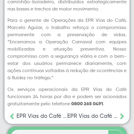
caminhão-boiadeiro, distribuídos estrategicamente
nas bases e trechos de maior movimento.
Para o gerente de Operações da EPR Vias do Café,
Marcelo Aguiar, o trabalho reforça o compromisso
permanente com a preservação de vidas.
“Encerramos a Operação Carnaval com equipes
mobilizadas e atuação preventiva. Nosso
compromisso com a segurança viária e com o bem-
estar dos usuários permanece diariamente, com
ações contínuas voltadas à redução de ocorrências e
à fluidez no tráfego.”
Os serviços operacionais da EPR Vias do Café
funcionam 24 horas por dia e podem ser acionados
gratuitamente pelo telefone
0800 265 0491
.
EPR Vias do Café programa obras até a sexta-feira (20) para ampliar segurança viária em seis rodovias
EPR Vias do Café programa 29 frentes de obras em Varginha e outros 20 municípios do Sul de Minas