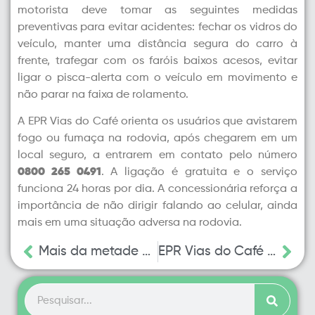
motorista deve tomar as seguintes medidas
preventivas para evitar acidentes: fechar os vidros do
veículo, manter uma distância segura do carro à
frente, trafegar com os faróis baixos acesos, evitar
ligar o pisca-alerta com o veículo em movimento e
não parar na faixa de rolamento.
A EPR Vias do Café orienta os usuários que avistarem
fogo ou fumaça na rodovia, após chegarem em um
local seguro, a entrarem em contato pelo número
0800 265 0491
. A ligação é gratuita e o serviço
funciona 24 horas por dia. A concessionária reforça a
importância de não dirigir falando ao celular, ainda
mais em uma situação adversa na rodovia.
Mais da metade dos motoristas ainda podem obter desconto nas tarifas de pedágio
EPR Vias do Café e Sul de Minas I Passagem de Moto Romaria terá operação especial nas principais rodovias da região