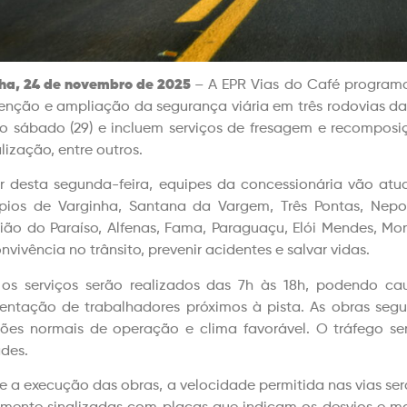
ha, 24 de novembro de 2025
– A EPR Vias do Caf
é programo
nção e ampliação da segurança viária em três rodovias da 
o sábado (29) e incluem serviços de fresagem e recomposiç
lização, entre outros.
ir desta segunda-feira, equipes da concessionária vão at
pios de Varginha, Santana da Vargem, Três Pontas, Nep
ião do Paraíso, Alfenas, Fama, Paraguaçu, Elói Mendes, Mo
vivência no trânsito, prevenir acidentes e salvar vidas.
os serviços serão realizados das 7h às 18h, podendo ca
ntação de trabalhadores próximos à pista. As obras segu
ões normais de operação e clima favorável. O tráfego se
ades.
e a execução das obras, a velocidade permitida nas vias ser