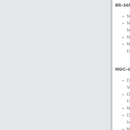
BR-26
N
N
N
N
N
E
MGC-4
D
V
D
F
N
D
h
N