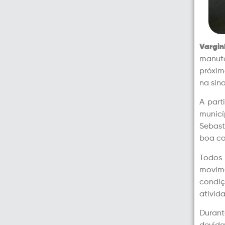
Vargin
manute
próxim
na sina
A part
municí
Sebast
boa con
Todos 
movime
condiç
ativid
Durant