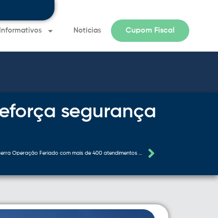
Informativos
Notícias
Cupom Fiscal
Informativo 
reforça segurança
EPR Vias do Café encerra Operação Feriado com mais de 400 atendimentos aos usuários