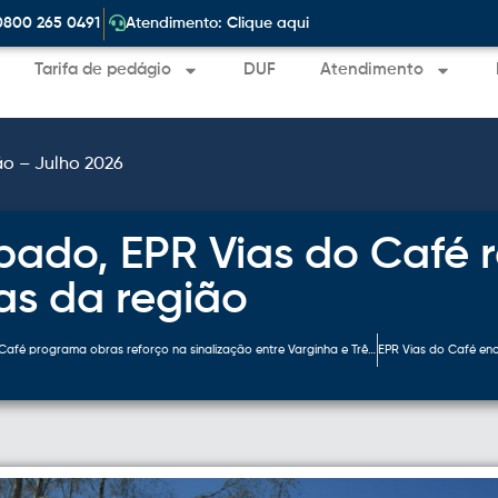
|
0800 265 0491
Atendimento: Clique aqui
Tarifa de pedágio
DUF
Atendimento
ão – Julho 2026
ado, EPR Vias do Café 
as da região
EPR Vias do Café programa obras reforço na sinalização entre Varginha e Três Corações entre quinta e domingo