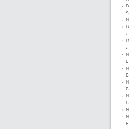
D
S
N
D
e
D
e
N
B
N
B
N
B
N
B
N
N
B