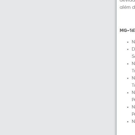
devida
além d
MG-16
N
D
S
N
T
N
T
N
P
N
P
N