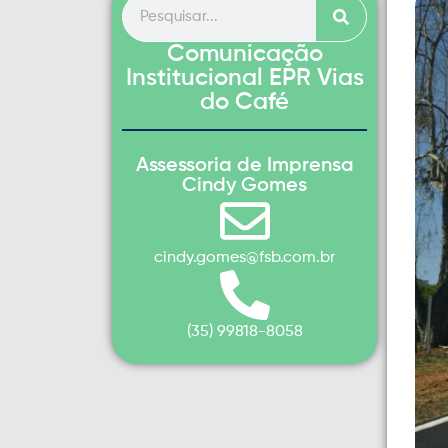
Comunicação
Institucional EPR Vias
do Café
Assessoria de Imprensa
Cindy Gomes
cindy.gomes@fsb.com.br
(35) 99818-8058